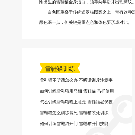
刚出生的雪鞋猫全身洁白，须等两年后才出现班纹
白色区重叠于传统暹罗猫图案之上，带有这种斑纹
颜色深一点，但关键是重点色和体色要形成对比。
雪鞋猫训练
雪鞋猫不听话怎么办 不听话训斥注意事
项
如何训练雪鞋猫用马桶 雪鞋猫 马桶使用
训练
怎么训练雪鞋猫晚上睡觉 雪鞋猫昼伏夜
出习惯更改训练
雪鞋猫怎么训练装死 雪鞋猫装死训练
如何训练雪鞋猫开门 雪鞋猫开门技能
get