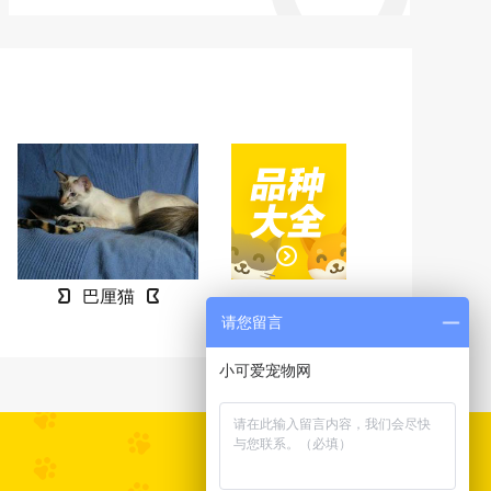
巴厘猫
请您留言
小可爱宠物网