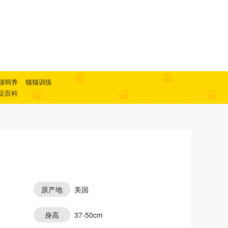
猫饲养
猫猫训练
症百科
原产地
美国
身高
37-50cm