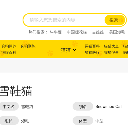
搜索
热门搜索：
斗牛梗
中国狸花猫
吉娃娃
美国短毛
猫
狗狗饲养
狗狗训练
买猫百科
猫猫大全
猫
猫猫
病症百科
猫猫医疗
猫猫孕事
病
雪鞋猫
中文名
雪鞋猫
别名
Snowshoe Cat
毛长
短毛
体型
中型