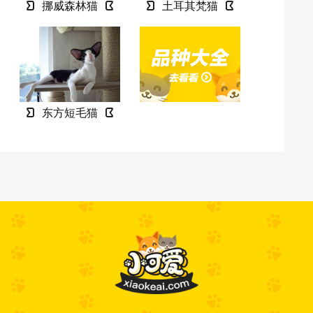
挪威森林猫
土耳其梵猫
东方短毛猫