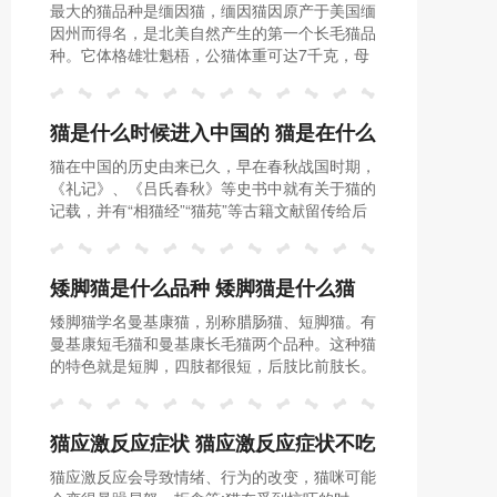
最大的猫品种是缅因猫，缅因猫因原产于美国缅
什么品种
因州而得名，是北美自然产生的第一个长毛猫品
种。它体格雄壮魁梧，公猫体重可达7千克，母
猫亦可达5千克。
猫是什么时候进入中国的 猫是在什么
猫在中国的历史由来已久，早在春秋战国时期，
时候传入中国的
《礼记》、《吕氏春秋》等史书中就有关于猫的
记载，并有“相猫经”“猫苑”等古籍文献留传给后
世。
矮脚猫是什么品种 矮脚猫是什么猫
矮脚猫学名曼基康猫，别称腊肠猫、短脚猫。有
曼基康短毛猫和曼基康长毛猫两个品种。这种猫
的特色就是短脚，四肢都很短，后肢比前肢长。
猫应激反应症状 猫应激反应症状不吃
猫应激反应会导致情绪、行为的改变，猫咪可能
不喝