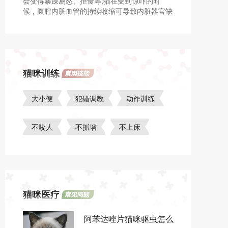
会变得暴躁易怒、拒食等;猫在受到惊吓的时
候，腹腔内脏血管的持续收缩可导致内脏器官缺
血;猫在受到惊吓的时候，外周小血管的长期收
缩可导致血压升高。
猫咪训练
大小便
犯错调教
动作训练
不咬人
不抓墙
不上床
猫咪医疗
阿苯达唑片猫咪驱虫怎么