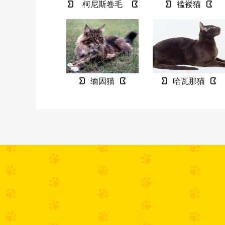
柯尼斯卷毛
褴褛猫
猫
缅因猫
哈瓦那猫