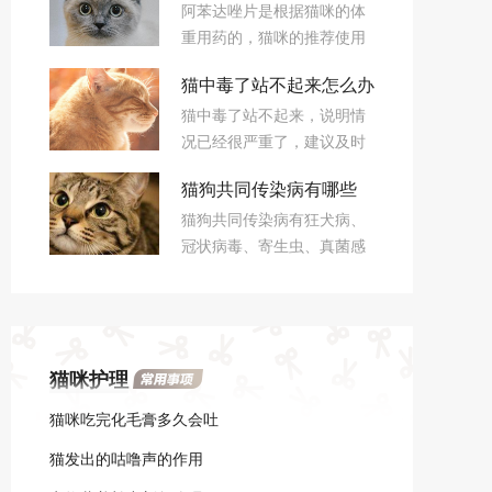
阿苯达唑片是根据猫咪的体
吃
重用药的，猫咪的推荐使用
量是每1kg体重服用25-
猫中毒了站不起来怎么办
50mg，具体的使用剂量根据
猫中毒了站不起来，说明情
猫咪情况来，寄生虫情况严
况已经很严重了，建议及时
重的话就要多喂一点，猫咪
去医院进行治疗，家中可以
身体素质差就少喂一点。
猫狗共同传染病有哪些
先进行催吐，使用肥皂水、
猫狗共同传染病有狂犬病、
或者催吐药物，促使猫咪将
冠状病毒、寄生虫、真菌感
有毒物质吐出来。
染等等。猫狗之间会互相传
染冠状病毒的情况，主要是
肠道感染的冠状病毒，通过
消化道感染，有时也会由于
猫咪护理
唾液感染。
猫咪吃完化毛膏多久会吐
猫发出的咕噜声的作用