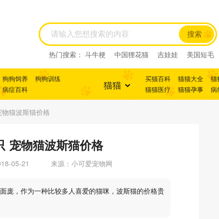
搜索
热门搜索：
斗牛梗
中国狸花猫
吉娃娃
美国短毛
猫
狗狗饲养
狗狗训练
买猫百科
猫猫大全
猫
猫猫
病症百科
猫猫医疗
猫猫孕事
病
宠物猫波斯猫价格
只 宠物猫波斯猫价格
8-05-21
来源：小可爱宠物网
面庞，作为一种比较多人喜爱的猫咪，波斯猫的价格贵