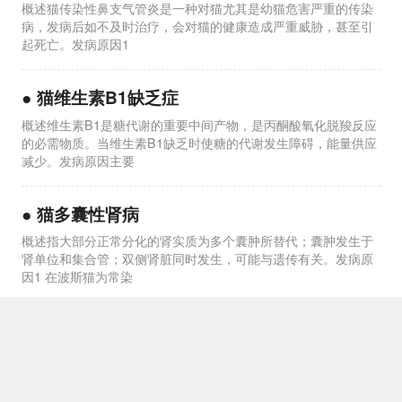
概述猫传染性鼻支气管炎是一种对猫尤其是幼猫危害严重的传染
病，发病后如不及时治疗，会对猫的健康造成严重威胁，甚至引
起死亡。发病原因1
●
猫维生素B1缺乏症
概述维生素B1是糖代谢的重要中间产物，是丙酮酸氧化脱羧反应
的必需物质。当维生素B1缺乏时使糖的代谢发生障碍，能量供应
减少。发病原因主要
●
猫多囊性肾病
概述指大部分正常分化的肾实质为多个囊肿所替代；囊肿发生于
肾单位和集合管；双侧肾脏同时发生，可能与遗传有关。发病原
因1 在波斯猫为常染
●
肿瘤
概述肿瘤是机体在各种致癌因素作用下，局部组织的某一个细胞
在基因水平上失去对其生长的正常调控，导致其克隆性异常增生
而形成的异常病变。