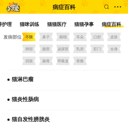
病症百科
养护理
猫咪训练
猫猫医疗
猫猫孕事
病症百科
发病部位
不限
鼻子
眼睛
耳朵
口腔
皮肤
肺部
腹部
泌尿部
乳房
肛门
全身
四肢
肠胃
呼吸道
骨骼
●
猫淋巴瘤
●
猫炎性肠病
●
猫自发性膀胱炎