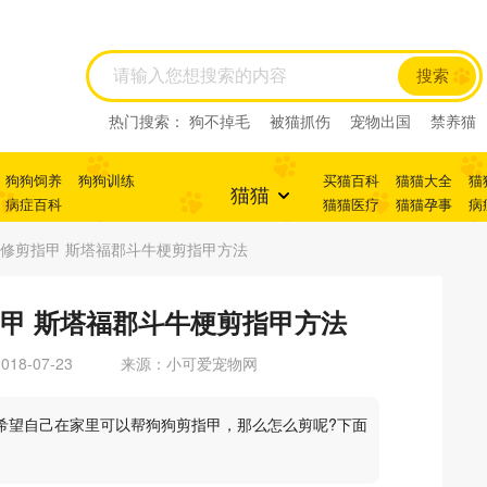
搜索
热门搜索：
狗不掉毛
被猫抓伤
宠物出国
禁养猫
狗狗饲养
狗狗训练
买猫百科
猫猫大全
猫
猫猫
病症百科
猫猫医疗
猫猫孕事
病
修剪指甲 斯塔福郡斗牛梗剪指甲方法
甲 斯塔福郡斗牛梗剪指甲方法
18-07-23
来源：小可爱宠物网
希望自己在家里可以帮狗狗剪指甲，那么怎么剪呢?下面