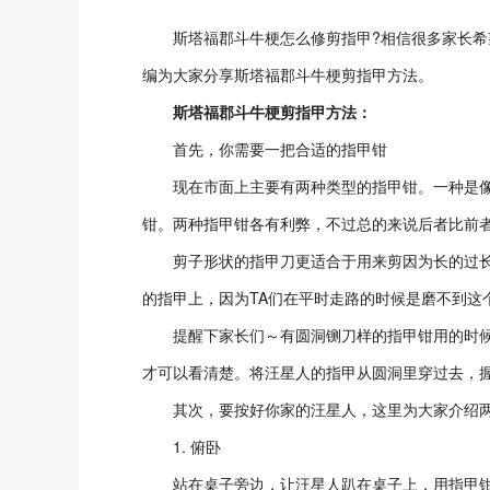
斯塔福郡斗牛梗怎么修剪指甲?相信很多家长希望
编为大家分享斯塔福郡斗牛梗剪指甲方法。
斯塔福郡斗牛梗剪指甲方法：
首先，你需要一把合适的指甲钳
现在市面上主要有两种类型的指甲钳。一种是像
钳。两种指甲钳各有利弊，不过总的来说后者比前
剪子形状的指甲刀更适合于用来剪因为长的过长
的指甲上，因为TA们在平时走路的时候是磨不到这
提醒下家长们～有圆洞铡刀样的指甲钳用的时候要
才可以看清楚。将汪星人的指甲从圆洞里穿过去，握
其次，要按好你家的汪星人，这里为大家介绍两
1. 俯卧
站在桌子旁边，让汪星人趴在桌子上，用指甲钳