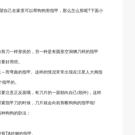
自己在家里可以帮狗狗剪指甲，那么怎么剪呢?下面小
剪刀一样形状的，另一种是有圆形空洞铡刀样的指甲
者要好用些。
～而弯曲的指甲。这样的情况常常出现在汪星人大拇指
个指甲的。
注意正反面哦，有刀片的一面朝向自己(朝外)，这样
紧指甲刀的时候，刀片就会向前剪断狗狗的指甲啦!
种狗狗的卧法：
剪TA对侧的指甲。