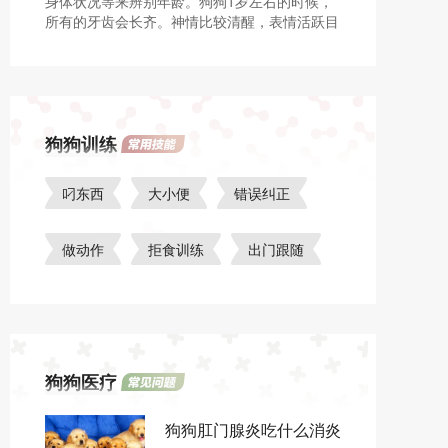
身体状况等来辨别年龄。狗狗1岁左右的时候，
所有的牙齿会长齐。神情比较清醒，表情活跃目
光有神的狗狗一般正处于青壮年期。如果唇区和
下颌区有灰白毛出现，一般是中老年期的狗。
狗狗训练
叼东西
大小便
错误纠正
做动作
拒食训练
出门跟随
狗狗医疗
狗狗肛门腺炎吃什么消炎