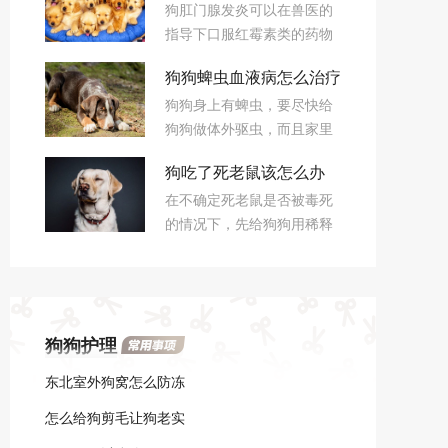
狗肛门腺发炎可以在兽医的
药能管用
指导下口服红霉素类的药物
或者是抗感染类的药物来进
​狗狗蜱虫血液病怎么治疗
行治疗，局部使用红霉素类
狗狗身上有蜱虫，要尽快给
的软膏来进行涂抹，可以用
狗狗做体外驱虫，而且家里
来纠正肛门腺发炎的症状。
的生活环境都要仔细驱虫消
狗吃了死老鼠该怎么办
毒。蜱虫的口器很长，会深
在不确定死老鼠是否被毒死
入到皮肤里，建议用蜱虫清
的情况下，先给狗狗用稀释
全面驱杀，是专门杀蜱虫
的肥皂水催吐，然后观察狗
的。
狗有没有异常表现。如果没
有表现异常，尽快给狗狗喂
食体内驱虫药，因为不排除
狗狗护理
死老鼠携带了寄生虫。
​东北室外狗窝怎么防冻
​怎么给狗剪毛让狗老实