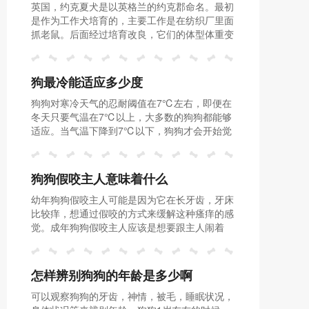
英国，约克夏犬是以英格兰的约克郡命名。最初
是作为工作犬培育的，主要工作是在纺织厂里面
抓老鼠。后面经过培育改良，它们的体型体重变
成了2-3公斤的小型犬。它们性格友善倔强、比
较好动，动作敏捷轻快，对主人热情忠心。
狗最冷能适应多少度
狗狗对寒冷天气的忍耐阈值在7℃左右，即便在
冬天只要气温在7℃以上，大多数的狗狗都能够
适应。当气温下降到7℃以下，狗狗才会开始觉
得不舒服。如果狗狗在降温的时候出现发抖、焦
虑不安、行动迟缓或者是窝在温暖的地方无精打
采，这是它冷的表现。
狗狗假咬主人意味着什么
幼年狗狗假咬主人可能是因为它在长牙齿，牙床
比较痒，想通过假咬的方式来缓解这种瘙痒的感
觉。成年狗狗假咬主人应该是想要跟主人闹着
玩，也有可能是狗狗想要试探一下自己的主人。
不管是假咬还是真咬，主人都要及时纠正，防止
以后狗狗出现攻击主人的行为。
怎样辨别狗狗的年龄是多少啊
可以观察狗狗的牙齿，神情，被毛，睡眠状况，