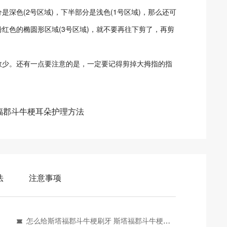
深色(2号区域)，下半部分是浅色(1号区域)，那么还可
红色的椭圆形区域(3号区域)，就不要再往下剪了，再剪
少。还有一点要注意的是，一定要记得剪掉大拇指的指
福郡斗牛梗耳朵护理方法
法
注意事项
怎么给斯塔福郡斗牛梗刷牙 斯塔福郡斗牛梗刷牙步骤