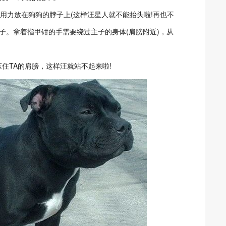
力放在狗狗的脖子上(这样汪星人就不能抬头啦!再也不
子。拿着指甲钳的手需要绕过主子的身体(肩膀附近)，从
TA的肩膀，这样汪就站不起来啦!