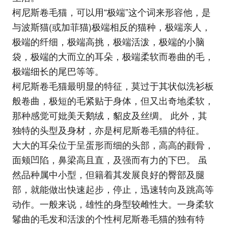
柯尼斯卷毛猫，可以用“极端”这个词来形容他，是
与波斯猫(或加菲猫)极端相反的猫种，极端亲人，
极端的纤细，极端高挑，极端活泼，极端的小脑
袋，极端的大而立的耳朵，极端柔软而卷曲的毛，
极端细长的尾巴等等。
柯尼斯卷毛猫最明显的特征，莫过于其状似洗衫板
般卷曲，极短的毛紧贴于身体，但又出奇地柔软，
那种感觉可妣美天鹅绒，貂皮及丝绸。 此外，其
独特的头型及身材，亦是柯尼斯卷毛猫的特征。
大大的耳朵位于呈蛋形而细的头部，高高的颧骨，
面颊凹陷，鼻梁高且直，及强而有力的下巴。 虽
然品种属中小型，但籍着其发展良好的臀部及腿
部，就能做出快速起步，停止，迅速转向及跳高等
动作。一般来说，雄性的身型较雌性大。一身柔软
鬈曲的毛发和活泼的个性柯尼斯卷毛猫的独有特