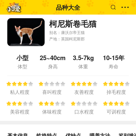
品种大全
柯尼斯卷毛猫
别名：
康沃尔帝王猫
产地：
英国柯尼斯郡
小型
25~40cm
3.5-7kg
10-15年
体型
身高
体重
寿命
粘人程度
喜叫程度
友善程度
掉毛程度
美容程度
体味程度
口水程度
可训程度
基本信息
性格特点
优缺点
喂养方法
鉴别挑