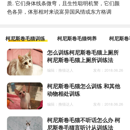
质. 它们身体线条微弯，且生性聪明机警，它们颜
色各异，体形相对来说富异国风情或东方格调
柯尼斯卷毛猫训练
柯尼斯卷毛猫饲养
柯尼斯卷
怎么训练柯尼斯卷毛猫上厕所
柯尼斯卷毛猫上厕所训练法
编辑：撸猫达人
发布：2018.06.26
柯尼斯卷毛猫怎么训练 和其他
动物相处训练
编辑：撸猫达人
发布：2018.06.26
柯尼斯卷毛猫不听话怎么办 柯
尼斯卷毛猫言听计从训练法