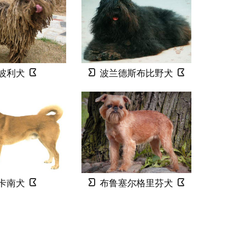
波利犬
波兰德斯布比野犬
卡南犬
布鲁塞尔格里芬犬