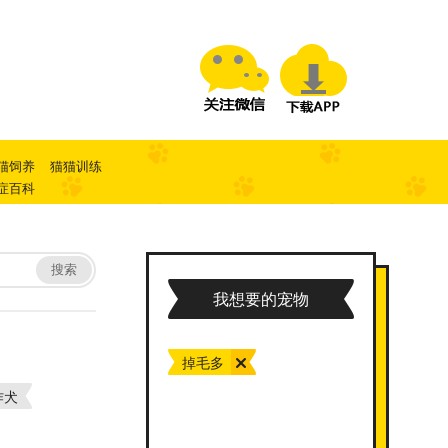
猫饲养
猫猫训练
症百科
搜索
我想要的宠物
掉毛多
作犬