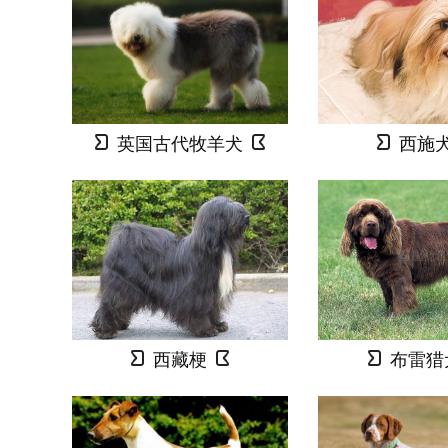
英国古代牧羊犬
西施
西藏梗
布雷猎