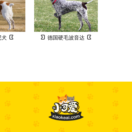
尼犬
德国硬毛波音达