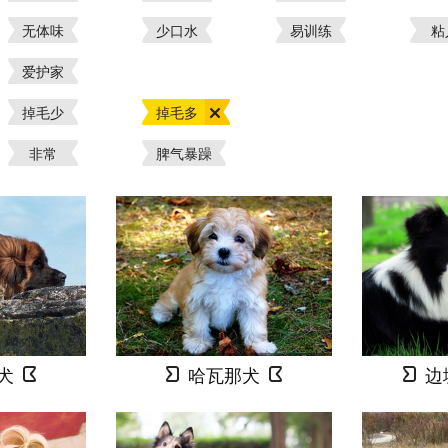
无体味
少口水
易训练
粘
爱护家
掉毛少
掉毛多
非常
脾气暴躁
犬
哈瓦那犬
边