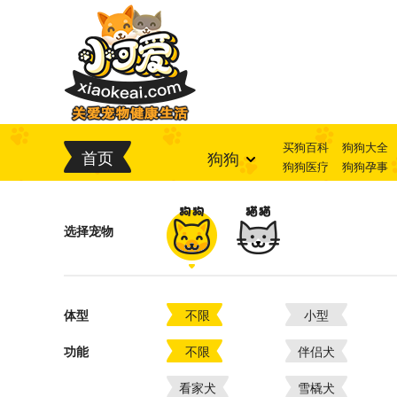
买狗百科
狗狗大全
首页
狗狗
狗狗医疗
狗狗孕事
选择宠物
体型
不限
小型
功能
不限
伴侣犬
看家犬
雪橇犬