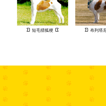
短毛猎狐梗
布列塔