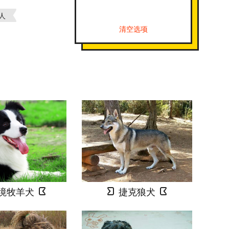
人
清空选项
境牧羊犬
捷克狼犬