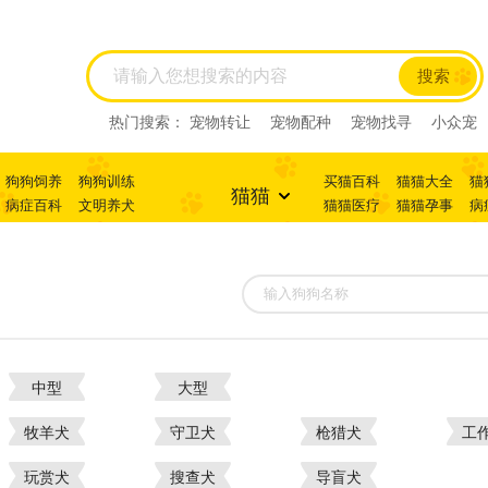
搜索
热门搜索：
宠物转让
宠物配种
宠物找寻
小众宠
物
狗狗饲养
狗狗训练
买猫百科
猫猫大全
猫
猫猫
病症百科
文明养犬
猫猫医疗
猫猫孕事
病
中型
大型
牧羊犬
守卫犬
枪猎犬
工
玩赏犬
搜查犬
导盲犬