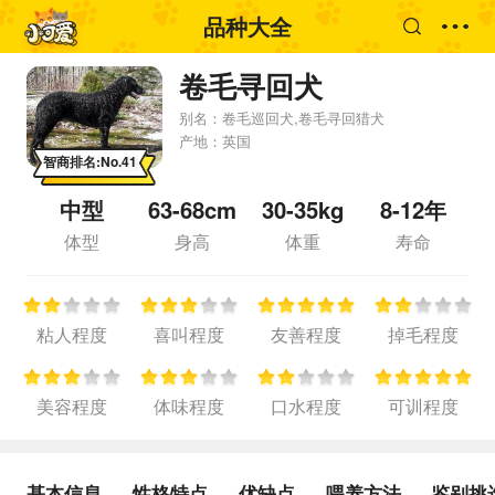
品种大全
卷毛寻回犬
别名：
卷毛巡回犬,卷毛寻回猎犬
产地：
英国
智商排名:No.41
中型
63-68cm
30-35kg
8-12年
体型
身高
体重
寿命
粘人程度
喜叫程度
友善程度
掉毛程度
美容程度
体味程度
口水程度
可训程度
基本信息
性格特点
优缺点
喂养方法
鉴别挑