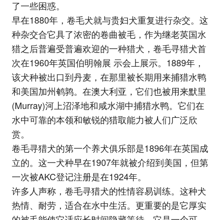
了一些困惑。
早在1880年，卷毛犬就与贵妇犬重复进行杂交。这
种杂交合它具了浓密的卷曲被毛，作为继老英国水
猎之后普遍受普遍欢迎的一种猎犬，卷毛寻猎犬首
次在1960年英国伯明翰展 示会上展示。1889年，
该犬种被出口到丹麦，在那里被长期用来捕猎水鸭
和美国加州鹌鹑。在澳大利亚，它们也被用来默里
(Murray)河上沼泽地和咸水湖中捕猎水鸭。它们在
水中可靠的本领和敏锐的猎取能力被人们广泛欣
赏。
卷毛寻猎犬的第一个养犬俱乐部是1896年在英国成
立的。这一犬种早在1907年就被介绍到美国，但第
一次被AKC登记注册是在1924年。
许多人声称，卷毛寻猎犬的性情容易训练。这种犬
热情、耐劳，适合在水中生活。更重要的是它厚实
的被毛能使它适应长时间隐藏等待。它是一个可