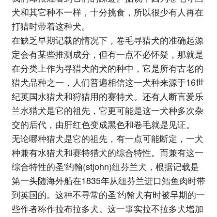
犬和其它种不一样，十分挑食，所以很少有人再在
打猎时带着这种犬。
在缺乏早期记载的情况下，卷毛寻猎犬的准确起源
定会有某些推测成分，但有一点不必怀疑，那就是
在分类上作为寻猎犬的犬的种中，它是所有古老的
猎犬品种之一，人们普遍相信这一犬种来源于16世
纪英国水猎犬和狩猎用的赛特犬。还有人断言爱乐
兰水猎犬是它的祖先，它更可能是这一犬种多次杂
交的后代，由肝红色变成黑色和卷毛就是见证。
无论哪种猎犬是它的祖先，有一点可能断定，一犬
种兼有水猎犬和赛特猎犬的综合特性。而兼有这一
综合特性的圣'约翰(stjohn)纽芬兰犬，根据记载是
第一头随海外船在1835年从纽芬兰进口鳕鱼肉时带
到英国的。这种不寻常的圣'约翰犬有时被早期的一
些作者称作拉布拉多犬。这一事实拉不拉多犬增加