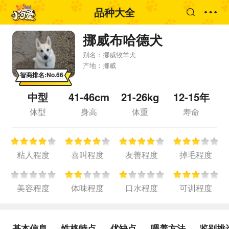
品种大全
挪威布哈德犬
别名：
挪威牧羊犬
产地：
挪威
智商排名:No.66
中型
41-46cm
21-26kg
12-15年
体型
身高
体重
寿命
粘人程度
喜叫程度
友善程度
掉毛程度
美容程度
体味程度
口水程度
可训程度
基本信息
性格特点
优缺点
喂养方法
鉴别挑