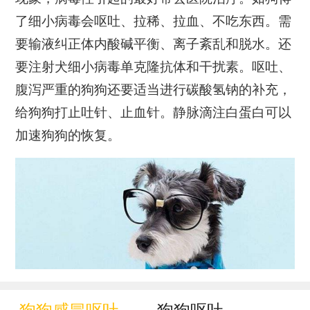
了细小病毒会呕吐、拉稀、拉血、不吃东西。需
要输液纠正体内酸碱平衡、离子紊乱和脱水。还
要注射犬细小病毒单克隆抗体和干扰素。呕吐、
腹泻严重的狗狗还要适当进行碳酸氢钠的补充，
给狗狗打止吐针、止血针。静脉滴注白蛋白可以
加速狗狗的恢复。
狗狗感冒呕吐
狗狗呕吐